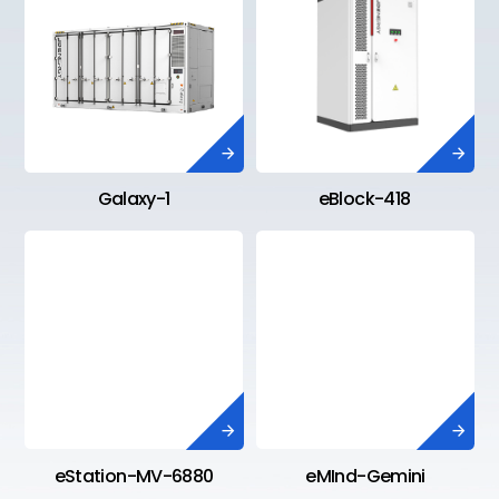


Galaxy-1
eBlock-418


eStation-MV-6880
eMInd-Gemini