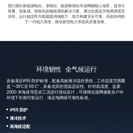
我们面向新能源电站、变电站、能源枢纽站等源网侧核心场景，提供大
容量、高集成、智能化的储能系统解决方案。通过全面提升电网调度灵
活性、运行稳定性与新能源消纳能力，助力构建安全可靠、高效协同的
下一代电力系统，推动新型电力系统高质量发展。
主动电网支撑
环境韧性
极致安全
高度集成
高效经济
智慧运维
全气候运行
多层防护
快速部署
收益多样
智能电芯
高可靠性
系统可适配弱电网稳定运行，具备完善的高低电压穿越能力，同时
系统构建多层级纵深安全架构，集成Pack 级消防灭火、簇级气溶
采用高度集成化一体化设计，大幅简化现场施工流程与电气接线工
系统交流侧转换效率≥90%，并支持100% DOD 深度放电，充分释
BCS 系统实现电芯级无死角全覆盖监测，精准掌握每节电芯状态。
设备满足IP55 防护标准，配备高效液冷温控系统，工作温度范围覆
支持AGC/AVC 智能调度与一、二次调频功能，全面满足电网侧严
胶 / 水消防接口与分区柜体物理隔离设计，实现多维度风险阻隔。
作量，支持标准化运输与现场快速部署，显著缩短项目建设周期。
放电池容量潜力。通过组串式架构 + 簇级精细化管理，有效降低
模块化架构可有效隔离故障范围，并支持关键部件在线热插拔更
盖 ”–35℃至 55℃“，具备优异的宽温适应性。针对高湿度、盐雾、
苛运行与辅助服务要求。搭载 eStation 智能集成单元，实现簇级
搭载AI 智能健康监测与3S 协同控制技术，构建覆盖电芯、模组、
系统具备百 kWh 级到 GWh 级的全场景模块化扩展能力，可实现
“木桶效应” 对系统性能的影响，显著提升全生命周期累计放电量与
换，不影响系统整体运行。搭载智能云平台，实现主动预警、策略
2000 米海拔等恶劣工况进行强化设计，可保障在源网侧复杂户外
精细化管理，有效提升系统运行灵活性、可用容量利用率与调度指
簇到系统级的全生命周期主动安全防护体系。
“搭积木” 式灵活扩容，轻松匹配不同规模电站与未来容量升级需
能量利用率，同时大幅增强与电网及各类新能源电站的适配兼容
智能优化与远程运维，全面保障储能电站长期稳定、低成本高效运
环境下长期可靠运行，满足电网级可靠性标准。
令响应精度，为电网安全稳定运行提供可靠支撑。
求，兼具极强的部署灵活性与规模适配性。
性。
行。
Pack级消防
IP55 防护
一/二次调频
一体化设计
系统效率 ≥90%
电芯级监测
物理分区隔离
液冷技术
AGC/AVC 调度
集成的逆变升压
100% DOD
模块化设计
AI 管理
高海拔适配
高/低压穿越
模块化并联
组串/簇级管理
远程控制