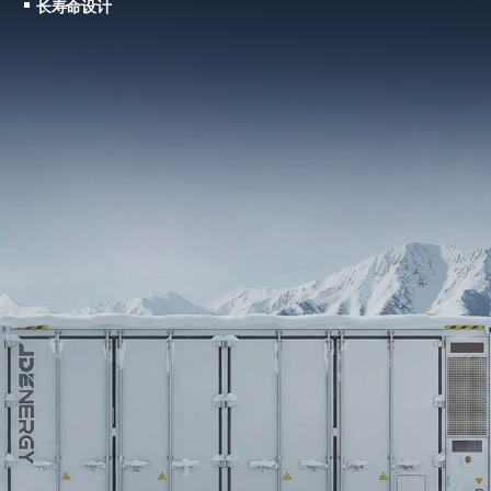
UL/IEC 认证
长寿命设计
簇级管理
灵活扩展
调频调峰
无人值守