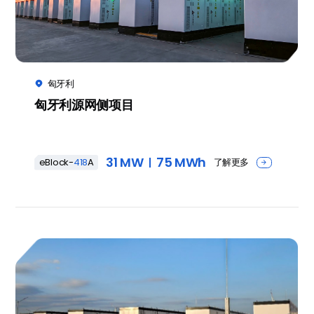
匈牙利

匈牙利源网侧项目
31 MW
75 MWh
了解更多
eBlock-
418
A
