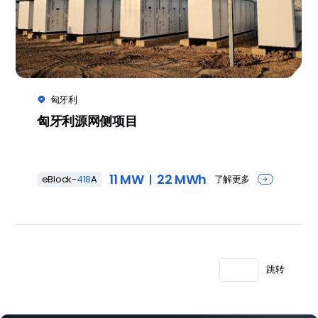
匈牙利

匈牙利源网侧项目
11 MW
22 MWh
了解更多
eBlock-
418
A

跳转