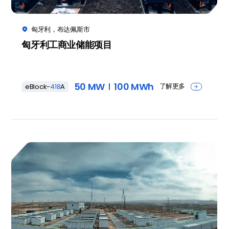
匈牙利，布达佩斯市

匈牙利工商业储能项目
50 MW
100 MWh
了解更多
eBlock-
418
A
