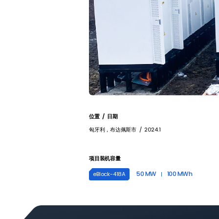
位置 / 日期
匈牙利，布达佩斯市 / 2024.1
项目装机容量
50 MW
100 MWh
eBlock-
418
A