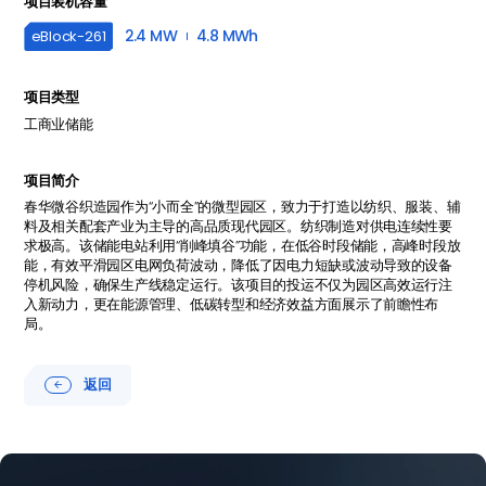
项目装机容量
2.4 MW
4.8 MWh
eBlock-
261
项目类型
工商业储能
项目简介
春华微谷织造园作为“小而全”的微型园区，致力于打造以纺织、服装、辅
料及相关配套产业为主导的高品质现代园区。纺织制造对供电连续性要
求极高。该储能电站利用“削峰填谷”功能，在低谷时段储能，高峰时段放
能，有效平滑园区电网负荷波动，降低了因电力短缺或波动导致的设备
停机风险，确保生产线稳定运行。该项目的投运不仅为园区高效运行注
入新动力，更在能源管理、低碳转型和经济效益方面展示了前瞻性布
局。
返回
